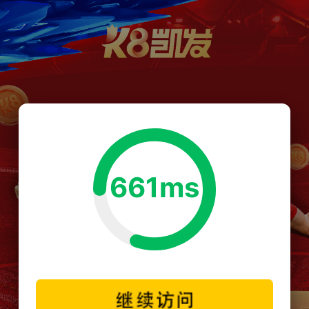
661ms